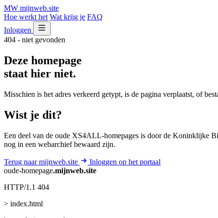
MW
mijnweb
.site
Hoe werkt het
Wat krijg je
FAQ
Inloggen
404 - niet gevonden
Deze homepage
staat hier niet.
Misschien is het adres verkeerd getypt, is de pagina verplaatst, of be
Wist je dit?
Een deel van de oude XS4ALL-homepages is door de Koninklijke Bib
nog in een webarchief bewaard zijn.
Terug naar mijnweb.site
Inloggen op het portaal
oude-homepage
.mijnweb.site
HTTP/1.1 404
> index.html